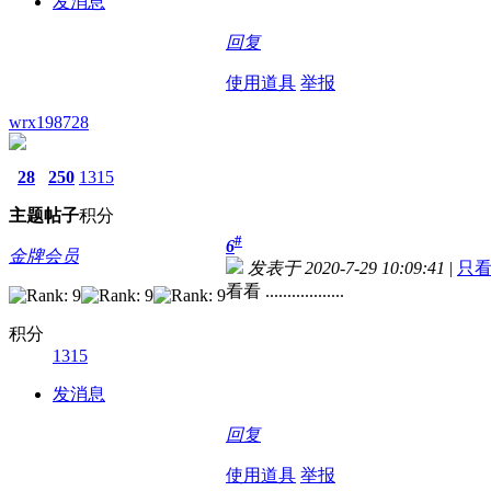
发消息
回复
使用道具
举报
wrx198728
28
250
1315
主题
帖子
积分
#
6
金牌会员
发表于 2020-7-29 10:09:41
|
只
看看 ..................
积分
1315
发消息
回复
使用道具
举报