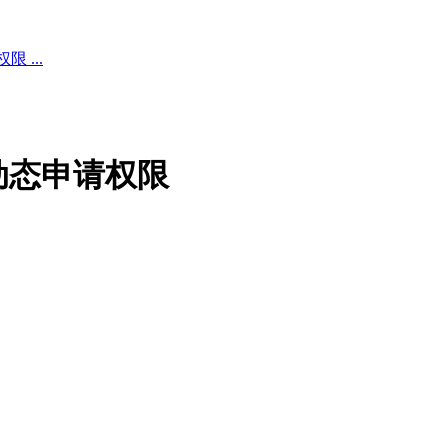
 ...
动态申请权限