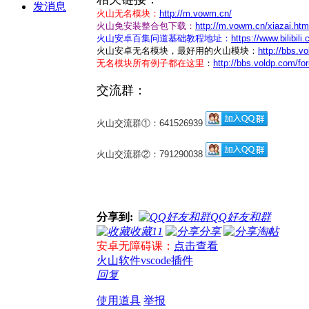
发消息
火山无名模块：
http://m.vowm.cn/
火山免安装整合包下载：
http://m.vowm.cn/xiazai.htm
火山安卓百集问道基础教程地址：
https://www.bilib
火山安卓无名模块，最好用的火山模块：
http://bbs.
无名模块所有例子都在这里
：
http://bbs.voldp.com/
交流群：
火山交流群①：641526939
火山交流群②：791290038
分享到:
QQ好友和群
收藏
11
分享
淘帖
安卓无障碍课：
点击查看
火山软件vscode插件
回复
使用道具
举报