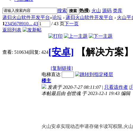
搜索
热搜:
火山
源码
类库
搜索
递归火山软件开发平台
»
论坛
›
递归火山软件开发平台
›
火山平
1
2
3
4
5
6
7
8
9
10
... 43
/ 43 页
下一页
返回列表
[安卓]
【解决方案】
查看:
510634
|
回复:
424
[复制链接]
电梯直达
楼主
发表于 2020-7-27 08:11:07
|
只看该作者
|
本帖最后由 创世魂 于 2023-12-1 19:43 编辑
火山安卓实现动态申请存储卡读写权限,火山