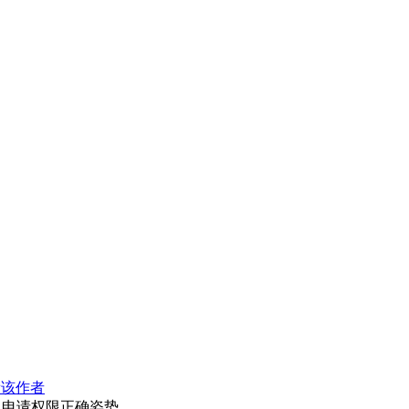
看该作者
,申请权限正确姿势