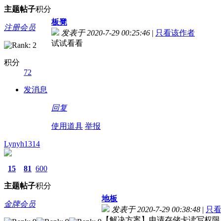
主题
帖子
积分
板凳
注册会员
发表于 2020-7-29 00:25:46
|
只看该作者
试试看看
积分
72
发消息
回复
使用道具
举报
Lynyh1314
15
81
600
主题
帖子
积分
地板
金牌会员
发表于 2020-7-29 00:38:48
|
只
【解决方案】申请存储卡读写权限