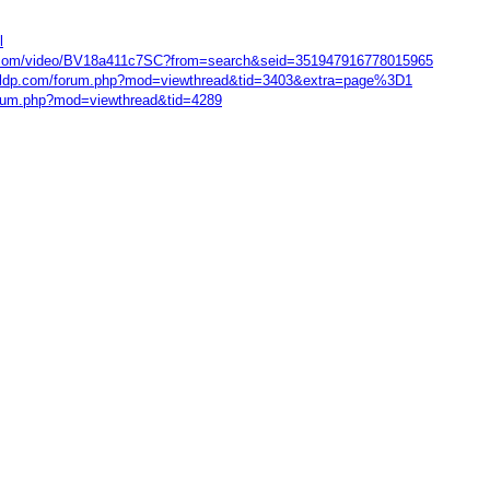
l
ili.com/video/BV18a411c7SC?from=search&seid=351947916778015965
voldp.com/forum.php?mod=viewthread&tid=3403&extra=page%3D1
forum.php?mod=viewthread&tid=4289