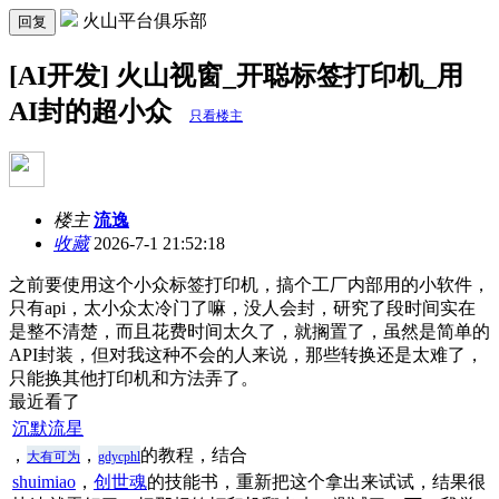
火山平台俱乐部
回复
[AI开发] 火山视窗_开聪标签打印机_用
AI封的超小众
只看楼主
楼主
流逸
收藏
2026-7-1 21:52:18
之前要使用这个小众标签打印机，搞个工厂内部用的小软件，
只有api，太小众太冷门了嘛，没人会封，研究了段时间实在
是整不清楚，而且花费时间太久了，就搁置了，虽然是简单的
API封装，但对我这种不会的人来说，那些转换还是太难了，
只能换其他打印机和方法弄了。
最近看了
沉默流星
，
，
的教程，结合
大有可为
gdycphl
shuimiao
，
创世魂
的技能书，重新把这个拿出来试试，结果很