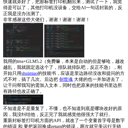
快速就弄好了，把那标签打印机翻出来，测试了一下，我觉
得是可以了
，其他打印机没设备，交给AI一句话封装的，反
正我是没办法测了。
非常感谢这些大佬们，谢谢！谢谢！谢谢！
我用的trea+GLM5.2（免费嘛，本来是自动的但是够呛，越改
越乱，我就固定选这个了，排队就排队吧，反正不急），刚
开始只用
shuimiao
的技能书，应该是里边路径没改和提问的方
式不对，搞了几次。后边把
创世魂
大佬的也一并加进去了，
让千问帮我写的需加入文本，同时也把原来的技能书里边所
有路径也改正确了。
不知道是不是重复了，不懂
，也不知道到底是哪块改好的原
因，我没纠结他，反正完了我就感觉他很强大了就行
。
重新封标签打印机方面的API，就改了一个变量首字母是数字
的错误 和 要把返回换成return的错误，两次就完美运行无错