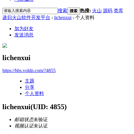
搜索
热搜:
火山
源码
类库
搜索
递归火山软件开发平台
›
lichenxui
›
个人资料
加为好友
发送消息
lichenxui
https://bbs.voldp.com/?4855
主题
分享
个人资料
lichenxui
(UID: 4855)
邮箱状态
未验证
视频认证
未认证