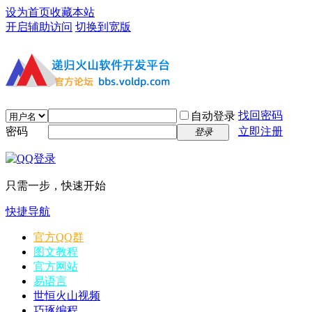
设为首页
收藏本站
开启辅助访问
切换到宽版
找回密码
自动登录
密码
立即注册
登录
只需一步，快速开始
快捷导航
官方QQ群
图文教程
官方网站
易语言
世恒火山视频
巧琢编程