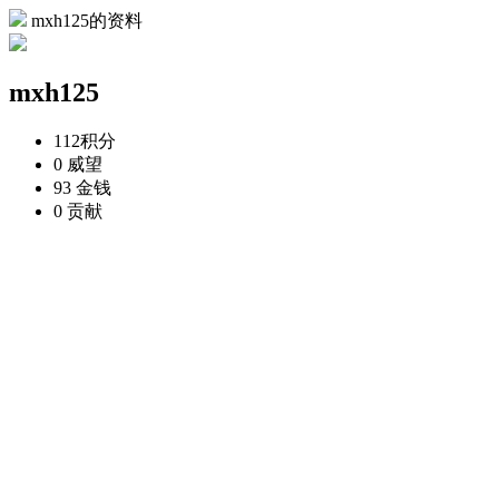
mxh125的资料
mxh125
112
积分
0
威望
93
金钱
0
贡献