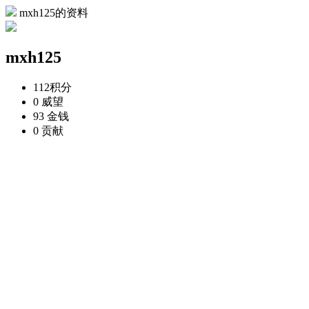
mxh125的资料
mxh125
112
积分
0
威望
93
金钱
0
贡献