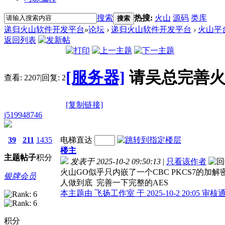
搜索
热搜:
火山
源码
类库
搜索
递归火山软件开发平台
»
论坛
›
递归火山软件开发平台
›
火山平
返回列表
[服务器]
请吴总完善火
查看:
2207
|
回复:
2
[复制链接]
j519948746
39
211
1435
电梯直达
楼主
主题
帖子
积分
发表于 2025-10-2 09:50:13
|
只看该作者
火山GO似乎只内嵌了一个CBC PKCS7的加
银牌会员
人做到底 完善一下完整的AES
本主题由 飞扬工作室 于 2025-10-2 20:05 审核
积分