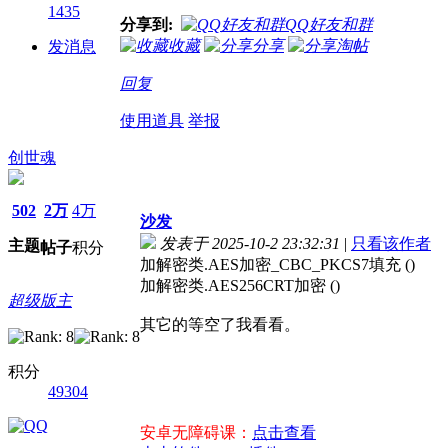
1435
分享到:
QQ好友和群
收藏
分享
淘帖
发消息
回复
使用道具
举报
创世魂
502
2万
4万
沙发
发表于 2025-10-2 23:32:31
|
只看该作者
主题
帖子
积分
加解密类.AES加密_CBC_PKCS7填充 ()
加解密类.AES256CRT加密 ()
超级版主
其它的等空了我看看。
积分
49304
安卓无障碍课：
点击查看