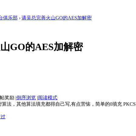
台俱乐部
›
请吴总完善火山GO的AES加解密
山GO的AES加解密
|
倒序浏览
|
阅读模式
解密算法，其他算法填充都得自己写,有点苦恼，简单的0填充 PK
通过