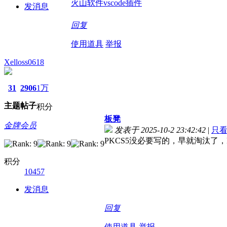
火山软件vscode插件
发消息
回复
使用道具
举报
Xelloss0618
31
2906
1万
主题
帖子
积分
板凳
金牌会员
发表于 2025-10-2 23:42:42
|
只
PKCS5没必要写的，早就淘汰了，
积分
10457
发消息
回复
使用道具
举报