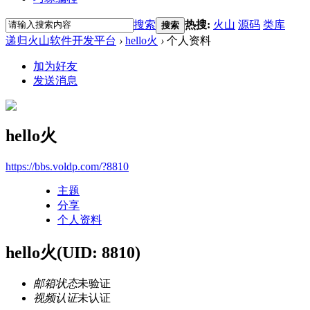
搜索
热搜:
火山
源码
类库
搜索
递归火山软件开发平台
›
hello火
›
个人资料
加为好友
发送消息
hello火
https://bbs.voldp.com/?8810
主题
分享
个人资料
hello火
(UID: 8810)
邮箱状态
未验证
视频认证
未认证