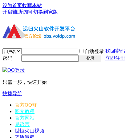
设为首页
收藏本站
开启辅助访问
切换到宽版
找回密码
自动登录
密码
立即注册
登录
只需一步，快速开始
快捷导航
官方QQ群
图文教程
官方网站
易语言
世恒火山视频
巧琢编程