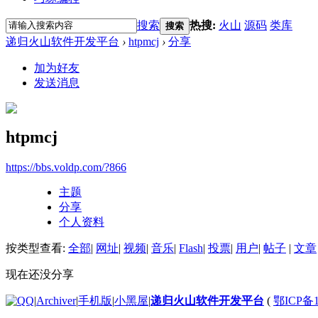
搜索
热搜:
火山
源码
类库
搜索
递归火山软件开发平台
›
htpmcj
›
分享
加为好友
发送消息
htpmcj
https://bbs.voldp.com/?866
主题
分享
个人资料
按类型查看:
全部
|
网址
|
视频
|
音乐
|
Flash
|
投票
|
用户
|
帖子
|
文章
现在还没分享
|
Archiver
|
手机版
|
小黑屋
|
递归火山软件开发平台
(
鄂ICP备1