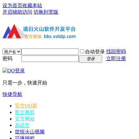
设为首页
收藏本站
开启辅助访问
切换到宽版
找回密码
自动登录
密码
立即注册
登录
只需一步，快速开始
快捷导航
官方QQ群
图文教程
官方网站
易语言
世恒火山视频
巧琢编程