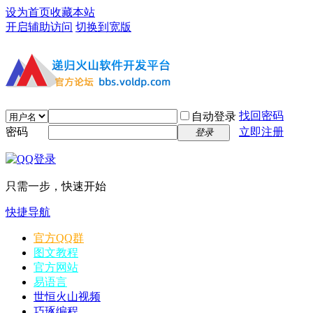
设为首页
收藏本站
开启辅助访问
切换到宽版
找回密码
自动登录
密码
立即注册
登录
只需一步，快速开始
快捷导航
官方QQ群
图文教程
官方网站
易语言
世恒火山视频
巧琢编程