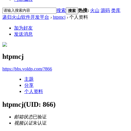
搜索
热搜:
火山
源码
类库
搜索
递归火山软件开发平台
›
htpmcj
›
个人资料
加为好友
发送消息
htpmcj
https://bbs.voldp.com/?866
主题
分享
个人资料
htpmcj
(UID: 866)
邮箱状态
已验证
视频认证
未认证