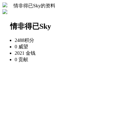
ゞ情非得已Sky的资料
ゞ情非得已Sky
2488
积分
0
威望
2021
金钱
0
贡献