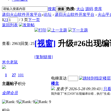
搜索
热搜:
火山
源码
类库
搜索
递归火山软件开发平台
»
论坛
›
递归火山软件开发平台
›
火山平
1
2
3
/ 3 页
下一页
返回列表
[视窗]
升级#26出现
查看:
2963
|
回复:
25
[复制链接]
米仓老鼠
1
27
101
电梯直达
楼主
主题
帖子
积分
发表于 2026-5-28 09:39:43
|
只
金牌会员
我升级了"长江#26"出现编译出错，执行"生
积分