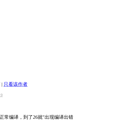
5
|
只看该作者
19
可以正常编译，到了26就"出现编译出错