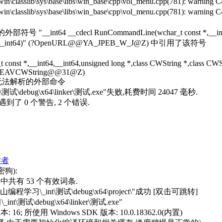
vprj_win\classlib\sys\base\libs\win_base\cpp\vol_menu.cpp(7
prj_win\classlib\sys\base\libs\win_base\cpp\vol_menu.cpp(781
析的外部符号 "__int64 __cdecl RunCommandLine(wchar_t const *,
nst *,__int64)" (?OpenURL@@YA_JPEB_W_J@Z) 中引用了该符号
t *,__int64,__int64,unsigned long *,class CWString *,class CWStr
EAVCWString@@31@Z)
20: 1 个无法解析的外部命令
ebug\x64\linker\测试.exe"失败,耗费时间 24047 毫秒.
到了 0 个警告, 2 个错误.
作者
狗):
,其中共有 53 个有效词条.
\_int\测试\debug\x64\project\"成功 [双击可跳转]
\debug\x64\linker\测试.exe"
; 所使用 Windows SDK 版本: 10.0.18362.0(内置)