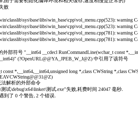
,由于需要初始化编译环境和相关缓存,速度稍慢是正常的)
失败
vprj_win\classlib\sys\base\libs\win_base\cpp\vol_menu.cpp(5
prj_win\classlib\sys\base\libs\win_base\cpp\vol_menu.cpp(523
vprj_win\classlib\sys\base\libs\win_base\cpp\vol_menu.cpp(7
prj_win\classlib\sys\base\libs\win_base\cpp\vol_menu.cpp(781
析的外部符号 "__int64 __cdecl RunCommandLine(wchar_t const *,
nst *,__int64)" (?OpenURL@@YA_JPEB_W_J@Z) 中引用了该符号
t *,__int64,__int64,unsigned long *,class CWString *,class CWStr
EAVCWString@@31@Z)
20: 1 个无法解析的外部命令
ebug\x64\linker\测试.exe"失败,耗费时间 24047 毫秒.
到了 0 个警告, 2 个错误.