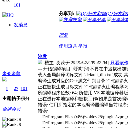
101
分享到:
QQ好友和
收藏
分享
淘
发消息
回复
使用道具
举报
沙发
楼主
|
发表于 2026-5-28 09:42:04
|
只看该
--- 开始编译项目"测试"(请不要在中途拔出加密
米仓老鼠
载入全局翻译词库文件"default_tlib.txt"成功
编译生成对应的C++源文件到目录"G:\编程\火山编程学习
正在链接生成目标文件"G:\编程\火山编程学习\_int\测试
1
27
101
所编译程序位数: 64; 所使用 VS 本地编译器版本: 16
主题
帖子
积分
正在进行本地编译和链接工作(如果是首次编译
错误: 使用所指定的本地编译器编译当前程序
金牌会员
错误:
D:\Program Files (x86)\voldev25\plugins\
D:\Program Files (x86)\voldev25\plugins\v