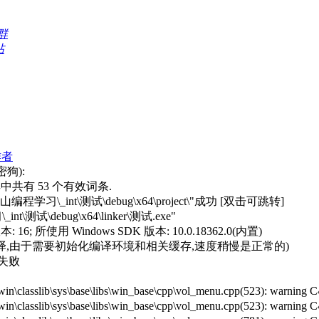
群
帖
作者
狗):
,其中共有 53 个有效词条.
\_int\测试\debug\x64\project\"成功 [双击可跳转]
\debug\x64\linker\测试.exe"
; 所使用 Windows SDK 版本: 10.0.18362.0(内置)
,由于需要初始化编译环境和相关缓存,速度稍慢是正常的)
失败
vprj_win\classlib\sys\base\libs\win_base\cpp\vol_menu.cpp(5
prj_win\classlib\sys\base\libs\win_base\cpp\vol_menu.cpp(523