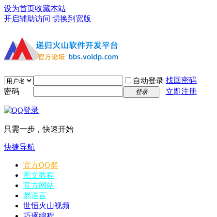
设为首页
收藏本站
开启辅助访问
切换到宽版
找回密码
自动登录
密码
立即注册
登录
只需一步，快速开始
快捷导航
官方QQ群
图文教程
官方网站
易语言
世恒火山视频
巧琢编程