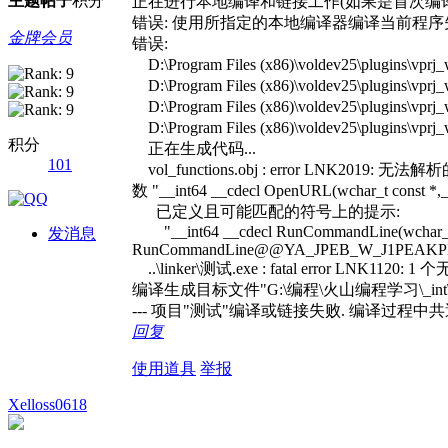
主题
帖子
积分
正在进行本地编译和链接工作(如果是首次编译
错误: 使用所指定的本地编译器编译当前程序
金牌会员
错误:
D:\Program Files (x86)\voldev25\plugins\
D:\Program Files (x86)\voldev25\plugins\v
D:\Program Files (x86)\voldev25\plugins\
D:\Program Files (x86)\voldev25\plugins\v
积分
正在生成代码...
101
vol_functions.obj : error LNK2019: 无法解
数 "__int64 __cdecl OpenURL(wchar_t co
已定义且可能匹配的符号上的提示:
"__int64 __cdecl RunCommandLine(wchar_t cons
发消息
RunCommandLine@@YA_JPEB_W_J1PEAKP
..\linker\测试.exe : fatal error LNK11
编译生成目标文件"G:\编程\火山编程学习\_int\测试\d
--- 项目"测试"编译或链接失败. 编译过程中共遇
回复
使用道具
举报
Xelloss0618