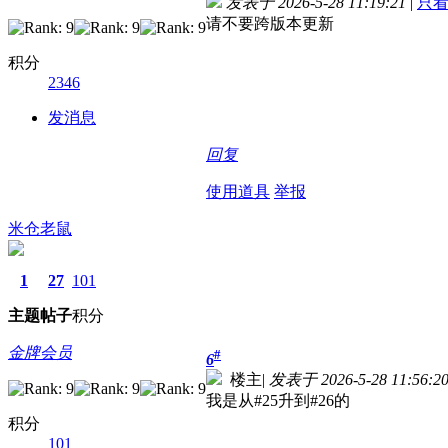
发表于 2026-5-28 11:19:21
|
只
请不要跨版本更新
积分
2346
发消息
回复
使用道具
举报
米仓老鼠
1
27
101
主题
帖子
积分
金牌会员
#
6
楼主
|
发表于 2026-5-28 11:56:2
我是从#25升到#26的
积分
101