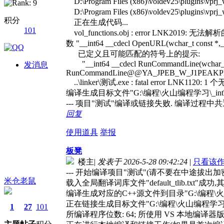
D:\Program Files (x86)\voldev25\plugins\
D:\Program Files (x86)\voldev25\plugins\v
积分
正在生成代码...
101
vol_functions.obj : error LNK2019: 无法解
数 "__int64 __cdecl OpenURL(wchar_t co
已定义且可能匹配的符号上的提示:
"__int64 __cdecl RunCommandLine(wchar_t cons
发消息
RunCommandLine@@YA_JPEB_W_J1PEAKP
..\linker\测试.exe : fatal error LNK11
编译生成目标文件"G:\编程\火山编程学习\_int\测试\d
--- 项目"测试"编译或链接失败. 编译过程中共遇
回复
使用道具
举报
板凳
楼主
|
发表于 2026-5-28 09:42:24
|
只看该
--- 开始编译项目"测试"(请不要在中途拔出加密
米仓老鼠
载入全局翻译词库文件"default_tlib.txt"成功
编译生成对应的C++源文件到目录"G:\编程\火山编程学习
正在链接生成目标文件"G:\编程\火山编程学习\_int\测试
1
27
101
所编译程序位数: 64; 所使用 VS 本地编译器版本: 16