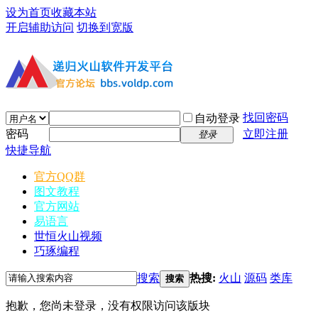
设为首页
收藏本站
开启辅助访问
切换到宽版
找回密码
自动登录
密码
立即注册
登录
快捷导航
官方QQ群
图文教程
官方网站
易语言
世恒火山视频
巧琢编程
搜索
热搜:
火山
源码
类库
搜索
抱歉，您尚未登录，没有权限访问该版块