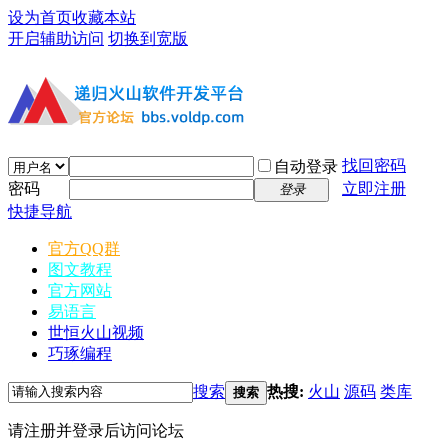
设为首页
收藏本站
开启辅助访问
切换到宽版
找回密码
自动登录
密码
立即注册
登录
快捷导航
官方QQ群
图文教程
官方网站
易语言
世恒火山视频
巧琢编程
搜索
热搜:
火山
源码
类库
搜索
请注册并登录后访问论坛