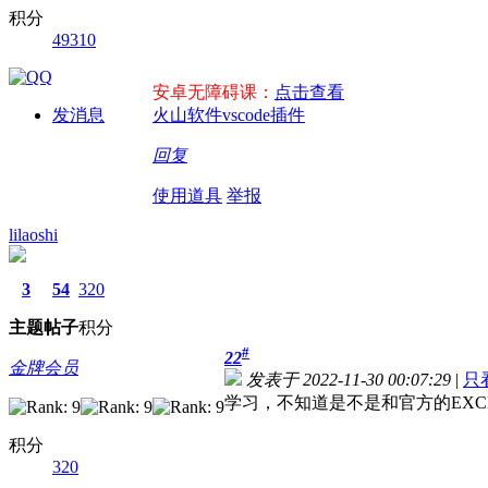
积分
49310
安卓无障碍课：
点击查看
发消息
火山软件vscode插件
回复
使用道具
举报
lilaoshi
3
54
320
主题
帖子
积分
#
22
金牌会员
发表于 2022-11-30 00:07:29
|
只
学习，不知道是不是和官方的EXC
积分
320