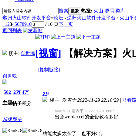
搜索
热搜:
火山
源码
类库
搜索
递归火山软件开发平台
»
论坛
›
递归火山软件开发平台
›
火山平
1
2
3
4
5
6
7
8
9
10
/ 10 页
下一页
返回列表
[视窗]
【解决方案】火山
楼主:
创世魂
[复制链接]
创世魂
502
2万
4万
#
21
楼主
|
发表于 2022-11-29 22:10:29
|
只看
主题
帖子
积分
from2021 发表于 2022-11-29 09:03
出套wordexcel的全套教程多好
超级版主
功能太多太杂了，也不好出。