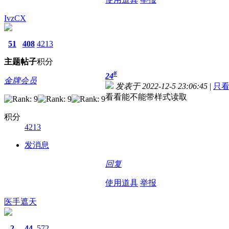
IvzCX
51
408
4213
主题
帖子
积分
#
24
金牌会员
发表于 2022-12-5 23:06:45
|
只
看看能不能带样式读取
积分
4213
发消息
回复
使用道具
举报
医手遮天
2
44
572