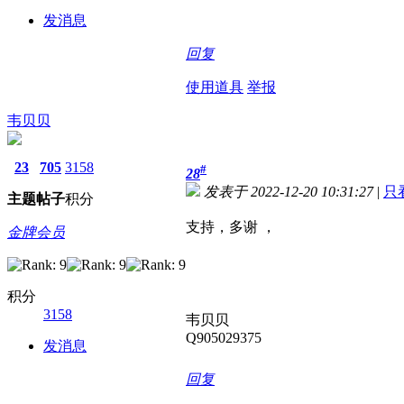
发消息
回复
使用道具
举报
韦贝贝
23
705
3158
#
28
发表于 2022-12-20 10:31:27
|
只
主题
帖子
积分
支持，多谢 ，
金牌会员
积分
3158
韦贝贝
Q905029375
发消息
回复