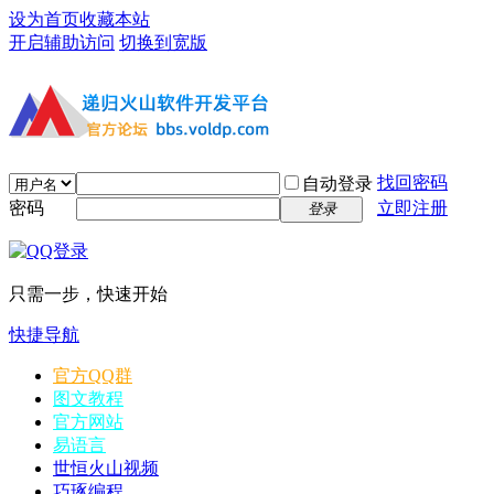
设为首页
收藏本站
开启辅助访问
切换到宽版
找回密码
自动登录
密码
立即注册
登录
只需一步，快速开始
快捷导航
官方QQ群
图文教程
官方网站
易语言
世恒火山视频
巧琢编程