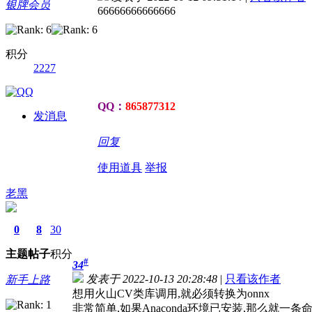
银牌会员
66666666666666
积分
2227
QQ：
865877312
发消息
回复
使用道具
举报
老黑
0
8
30
主题
帖子
积分
#
34
发表于 2022-10-13 20:28:48
|
只看该作者
新手上路
想用火山CV类库调用,就必须转换为onnx
非常简单,如果Anaconda环境已安装,那么就一条