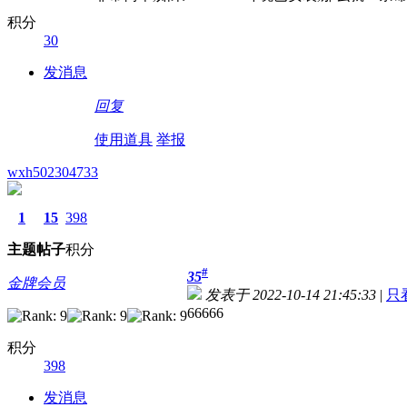
积分
30
发消息
回复
使用道具
举报
wxh502304733
1
15
398
主题
帖子
积分
#
35
金牌会员
发表于 2022-10-14 21:45:33
|
只
66666
积分
398
发消息