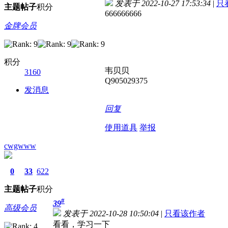
发表于 2022-10-27 17:53:34
|
只
主题
帖子
积分
666666666
金牌会员
积分
韦贝贝
3160
Q905029375
发消息
回复
使用道具
举报
cwgwww
0
33
622
主题
帖子
积分
#
39
高级会员
发表于 2022-10-28 10:50:04
|
只看该作者
看看，学习一下