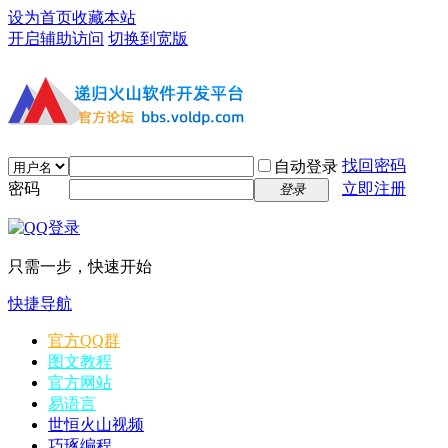
设为首页
收藏本站
开启辅助访问
切换到宽版
找回密码
自动登录
密码
立即注册
登录
只需一步，快速开始
快捷导航
官方QQ群
图文教程
官方网站
易语言
世恒火山视频
巧琢编程