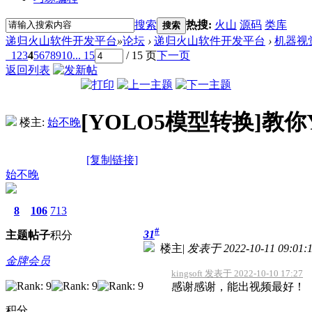
搜索
热搜:
火山
源码
类库
搜索
递归火山软件开发平台
»
论坛
›
递归火山软件开发平台
›
机器视
1
2
3
4
5
6
7
8
9
10
... 15
/ 15 页
下一页
返回列表
[YOLO5模型转换]教你
楼主:
始不晚
[复制链接]
始不晚
8
106
713
#
31
主题
帖子
积分
楼主
|
发表于 2022-10-11 09:01:
金牌会员
kingsoft 发表于 2022-10-10 17:27
感谢感谢，能出视频最好！
积分