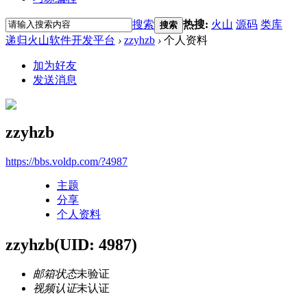
搜索
热搜:
火山
源码
类库
搜索
递归火山软件开发平台
›
zzyhzb
›
个人资料
加为好友
发送消息
zzyhzb
https://bbs.voldp.com/?4987
主题
分享
个人资料
zzyhzb
(UID: 4987)
邮箱状态
未验证
视频认证
未认证