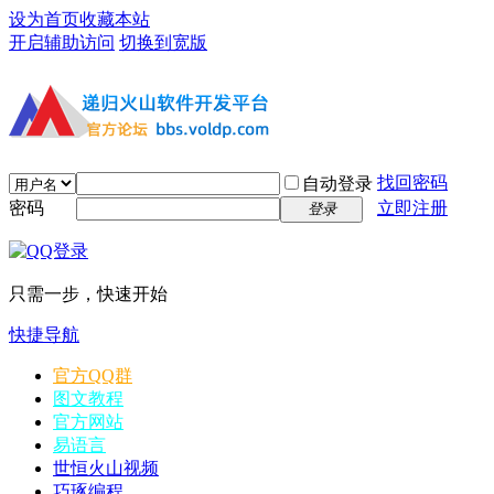
设为首页
收藏本站
开启辅助访问
切换到宽版
找回密码
自动登录
密码
立即注册
登录
只需一步，快速开始
快捷导航
官方QQ群
图文教程
官方网站
易语言
世恒火山视频
巧琢编程