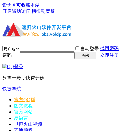
设为首页
收藏本站
开启辅助访问
切换到宽版
找回密码
自动登录
密码
立即注册
登录
只需一步，快速开始
快捷导航
官方QQ群
图文教程
官方网站
易语言
世恒火山视频
巧琢编程