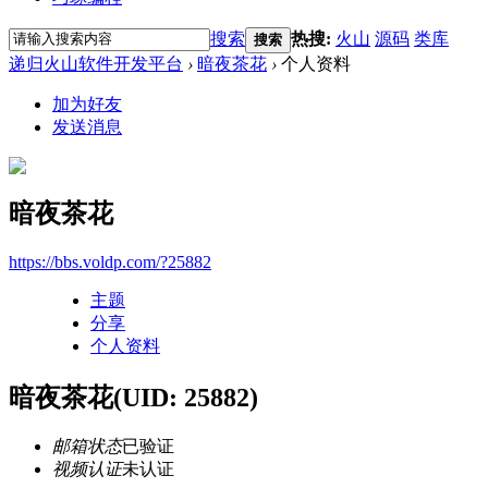
搜索
热搜:
火山
源码
类库
搜索
递归火山软件开发平台
›
暗夜茶花
›
个人资料
加为好友
发送消息
暗夜茶花
https://bbs.voldp.com/?25882
主题
分享
个人资料
暗夜茶花
(UID: 25882)
邮箱状态
已验证
视频认证
未认证