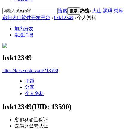
搜索
热搜:
火山
源码
类库
搜索
递归火山软件开发平台
›
hxk12349
›
个人资料
加为好友
发送消息
hxk12349
https://bbs.voldp.com/?13590
主题
分享
个人资料
hxk12349
(UID: 13590)
邮箱状态
已验证
视频认证
未认证