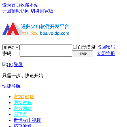
设为首页
收藏本站
开启辅助访问
切换到宽版
找回密码
自动登录
密码
立即注册
登录
只需一步，快速开始
快捷导航
官方QQ群
图文教程
官方网站
易语言
世恒火山视频
巧琢编程