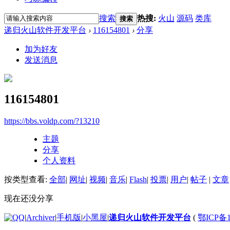
搜索
热搜:
火山
源码
类库
搜索
递归火山软件开发平台
›
116154801
›
分享
加为好友
发送消息
116154801
https://bbs.voldp.com/?13210
主题
分享
个人资料
按类型查看:
全部
|
网址
|
视频
|
音乐
|
Flash
|
投票
|
用户
|
帖子
|
文章
现在还没分享
|
Archiver
|
手机版
|
小黑屋
|
递归火山软件开发平台
(
鄂ICP备1