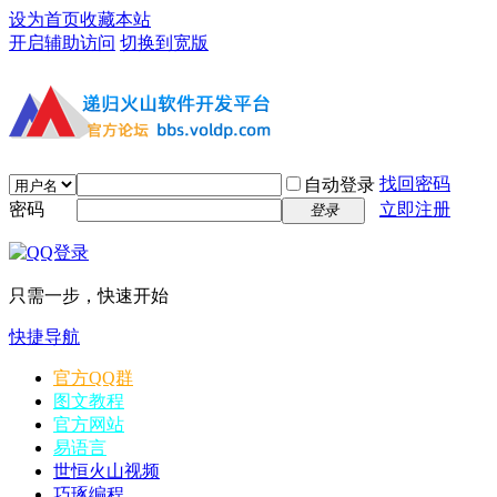
设为首页
收藏本站
开启辅助访问
切换到宽版
找回密码
自动登录
密码
立即注册
登录
只需一步，快速开始
快捷导航
官方QQ群
图文教程
官方网站
易语言
世恒火山视频
巧琢编程