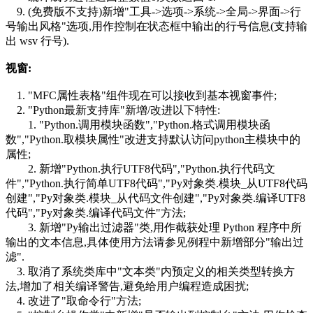
9. (免费版不支持)新增"工具->选项->系统->全局->界面->行
号输出风格"选项,用作控制在状态框中输出的行号信息(支持输
出 wsv 行号).
视窗:
1. "MFC属性表格"组件现在可以接收到基本视窗事件;
2. "Python最新支持库"新增/改进以下特性:
1. "Python.调用模块函数","Python.格式调用模块函
数","Python.取模块属性"改进支持默认访问python主模块中的
属性;
2. 新增"Python.执行UTF8代码","Python.执行代码文
件","Python.执行简单UTF8代码","Py对象类.模块_从UTF8代码
创建","Py对象类.模块_从代码文件创建","Py对象类.编译UTF8
代码","Py对象类.编译代码文件"方法;
3. 新增"Py输出过滤器"类,用作截获处理 Python 程序中所
输出的文本信息,具体使用方法请参见例程中新增部分"输出过
滤".
3. 取消了系统类库中"文本类"内预定义的相关类型转换方
法,增加了相关编译警告,避免给用户编程造成困扰;
4. 改进了"取命令行"方法;