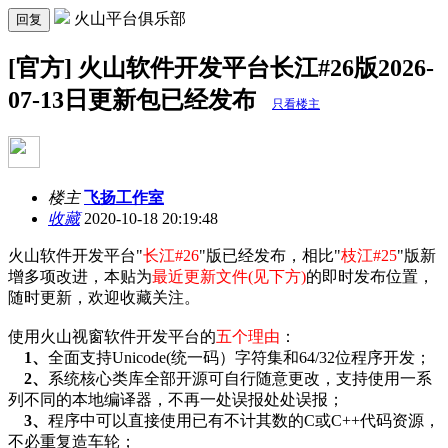
火山平台俱乐部
回复
[官方] 火山软件开发平台长江#26版2026-
07-13日更新包已经发布
只看楼主
楼主
飞扬工作室
收藏
2020-10-18 20:19:48
火山软件开发平台"
长江#26
"版已经发布，相比"
枝江#25
"
版
新
增多项改进，本贴为
最近更新文件(见下方)
的即时发布位置，
随时更新，欢迎收藏关注。
使用火山视窗软件开发平台的
五个理由
：
1、
全面支持Unicode(统一码）字符集和64/32位程序开发；
2、
系统核心类库全部开源可自行随意更改，支持使用一系
列不同的本地编译器，不再一处误报处处
误
报；
3、
程序中可以直接使用已有不计其数的C或C++代码资源，
不必重复造车轮；