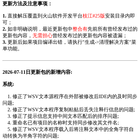
更新方法及注意事项：
1.
直接解压覆盖到火山软件开发平台
枝江#25版
安装目录内即
可；
2.
如非明确说明，最近更新包中
整合
有
先前所有曾经发布过的
更新包内容，
无需担心
曾经发布过的更新包内容被遗漏；
3.
更新后如果项目编译出错，请执行"生成->清理解决方案"菜
单功能。
2026-07-11日
更新包的新增内容
:
系统:
1. 修正了WSV文本源程序在外部被修改后IDE内的及时同步
问题;
2. 修正了WSV文本程序复制粘贴后丢失注释行信息的问题;
3. 修正了提示信息支持中间文本匹配后的排序问题;
4. 重命名已有项目的名称时支持同步修改其文件名;
5. 修正了WSV文本程序载入后将注释文本中的全角字符自
动转换为半角字符的问题;