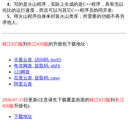
4、
写的是火山程序，实际上生成的是C++程序，具有无以
伦比的运行速度，而且可以与其它C++程序员协同开发;
5、
用火山程序自身来封装火山类库，所需要的功能不再另
求他人。
枝江#25版
到
长江#26版
的
升级包下载地址：
天翼云盘, 访问码: 6w65
夸克网盘, 提取码: ghFh
123网盘
百度云盘, 提取码: cnwt
阿里云盘
2026-07-13
日更新(注意请
先下载覆盖前面的
枝江#25版
到
长江
#26版
升级包
):
下载地址