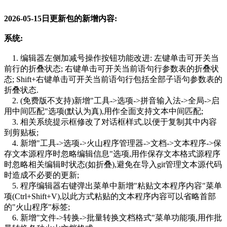
2026-05-15日
更新包的新增内容
:
系统:
1. 编辑器左侧加减号操作按钮功能改进: 左键单击可开关当
前行的折叠状态; 右键单击可开关当前语句行参数表的折叠状
态; Shift+右键单击可开关当前语句行包括全部子语句参数表的
折叠状态.
2. (免费版不支持)新增"工具->选项->拼音输入法->全局->启
用中间匹配"选项(默认为真),用作全面支持文本中间匹配;
3. 相关系统提示框修改了对话框样式,以便于复制其中内容
到剪贴板;
4. 新增"工具->选项->火山程序管理器->文档->文本程序->保
存文本源程序时忽略编辑信息"选项,用作保存文本格式源程序
时忽略相关编辑时状态(如折叠),避免在导入git管理文本源代码
时造成不必要的更新;
5. 程序编辑器右键弹出菜单中新增"粘贴文本程序内容"菜单
项(Ctrl+Shift+V),以此方式粘贴的文本程序内容可以省略首部
的"火山程序"标签;
6. 新增"文件->转换->批量转换文档格式"菜单功能项,用作批