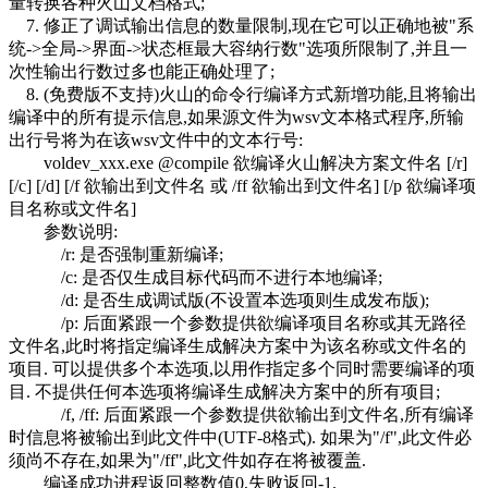
量转换各种火山文档格式;
7. 修正了调试输出信息的数量限制,现在它可以正确地被"系
统->全局->界面->状态框最大容纳行数"选项所限制了,并且一
次性输出行数过多也能正确处理了;
8. (免费版不支持)火山的命令行编译方式新增功能,且将输出
编译中的所有提示信息,如果源文件为wsv文本格式程序,所输
出行号将为在该wsv文件中的文本行号:
voldev_xxx.exe @compile 欲编译火山解决方案文件名 [/r]
[/c] [/d] [/f 欲输出到文件名 或 /ff 欲输出到文件名] [/p 欲编译项
目名称或文件名]
参数说明:
/r: 是否强制重新编译;
/c: 是否仅生成目标代码而不进行本地编译;
/d: 是否生成调试版(不设置本选项则生成发布版);
/p: 后面紧跟一个参数提供欲编译项目名称或其无路径
文件名,此时将指定编译生成解决方案中为该名称或文件名的
项目. 可以提供多个本选项,以用作指定多个同时需要编译的项
目. 不提供任何本选项将编译生成解决方案中的所有项目;
/f, /ff: 后面紧跟一个参数提供欲输出到文件名,所有编译
时信息将被输出到此文件中(UTF-8格式). 如果为"/f",此文件必
须尚不存在,如果为"/ff",此文件如存在将被覆盖.
编译成功进程返回整数值0,失败返回-1.