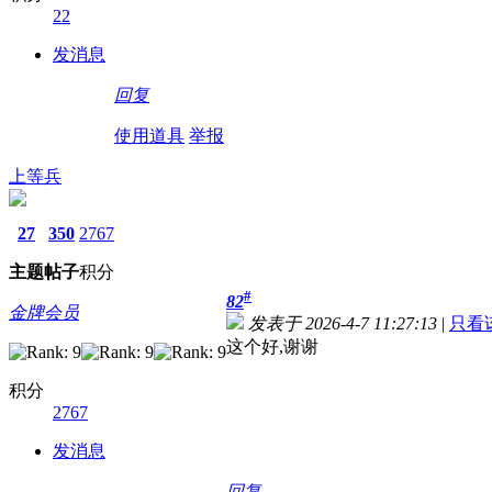
22
发消息
回复
使用道具
举报
上等兵
27
350
2767
主题
帖子
积分
#
82
金牌会员
发表于 2026-4-7 11:27:13
|
只看
这个好,谢谢
积分
2767
发消息
回复