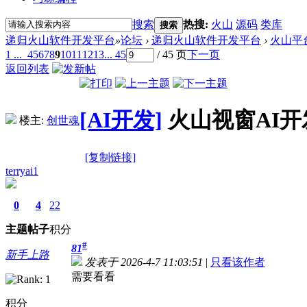
搜索
热搜:
火山
源码
类库
搜索
递归火山软件开发平台
»
论坛
›
递归火山软件开发平台
›
火山平
1 ...
4
5
6
7
8
9
10
11
12
13
... 45
/ 45 页
下一页
返回列表
[AI开发]
火山视窗AI开
楼主:
创世魂
[复制链接]
terryai1
0
4
22
主题
帖子
积分
#
81
新手上路
发表于 2026-4-7 11:03:51
|
只看该作者
需要看看
积分