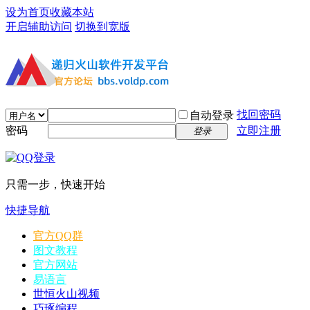
设为首页
收藏本站
开启辅助访问
切换到宽版
找回密码
自动登录
密码
立即注册
登录
只需一步，快速开始
快捷导航
官方QQ群
图文教程
官方网站
易语言
世恒火山视频
巧琢编程