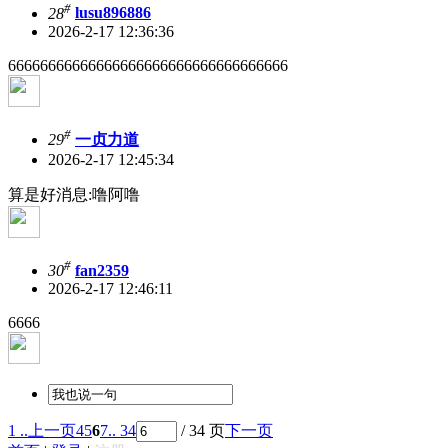
#
28
lusu896886
2026-2-17 12:36:36
66666666666666666666666666666666666
#
29
一贞力道
2026-2-17 12:45:34
算是好消息:噜阿噜
#
30
fan2359
2026-2-17 12:46:11
6666
1 ..
上一页
4
5
6
7
.. 34
/ 34 页
下一页