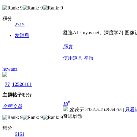
积分
2315
凝逸AI：nyav.net、深度学习.图像
发消息
回复
使用道具
举报
hcwanz
77
1252
6161
主题
帖子
积分
#
16
金牌会员
发表于 2024-5-4 08:54:35
|
只看
奇思妙想
积分
6161