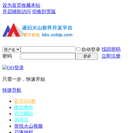
设为首页
收藏本站
开启辅助访问
切换到宽版
找回密码
自动登录
密码
立即注册
登录
只需一步，快速开始
快捷导航
官方QQ群
图文教程
官方网站
易语言
世恒火山视频
巧琢编程