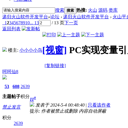
搜索
热搜:
火山
源码
类库
搜索
递归火山软件开发平台
»
论坛
›
递归火山软件开发平台
›
火山平
1
2
3
4
5
6
7
8
9
10
... 13
/ 13 页
下一页
返回列表
[视窗]
PC实现变量
楼主:
小小小小鸟
[复制链接]
呵呵仙8
53
608
2639
主题
帖子
积分
#
11
发表于 2024-5-4 00:48:40
|
只看该作者
禁止发言
提示:
作者被禁止或删除 内容自动屏蔽
积分
2639