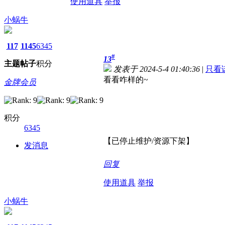
使用道具
举报
小蜗牛
117
1145
6345
#
13
主题
帖子
积分
发表于 2024-5-4 01:40:36
|
只看
看看咋样的~
金牌会员
积分
6345
【已停止维护/资源下架】
发消息
回复
使用道具
举报
小蜗牛