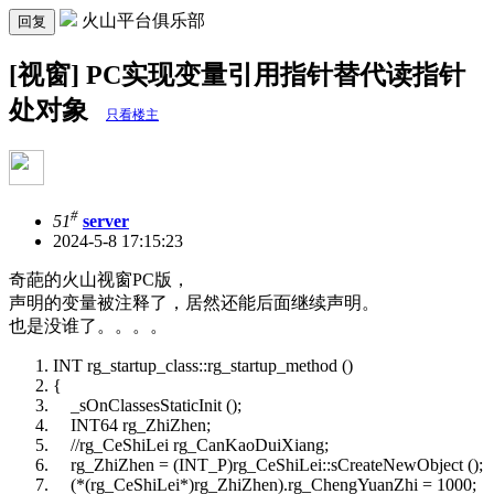
火山平台俱乐部
回复
[视窗] PC实现变量引用指针替代读指针
处对象
只看楼主
#
51
server
2024-5-8 17:15:23
奇葩的火山视窗PC版，
声明的变量被注释了，居然还能后面继续声明。
也是没谁了。。。。
INT rg_startup_class::rg_startup_method ()
{
_sOnClassesStaticInit ();
INT64 rg_ZhiZhen;
//rg_CeShiLei rg_CanKaoDuiXiang;
rg_ZhiZhen = (INT_P)rg_CeShiLei::sCreateNewObject ();
(*(rg_CeShiLei*)rg_ZhiZhen).rg_ChengYuanZhi = 1000;