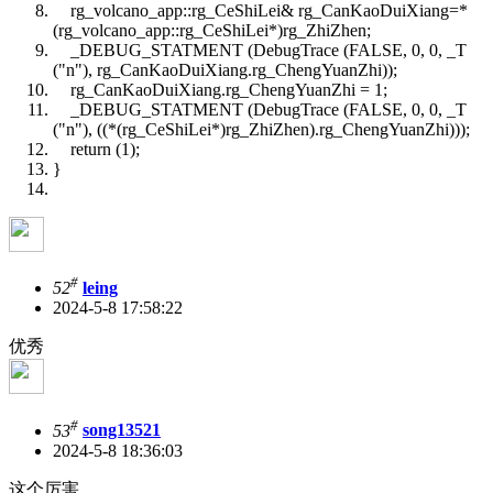
rg_volcano_app::rg_CeShiLei& rg_CanKaoDuiXiang=*
(rg_volcano_app::rg_CeShiLei*)rg_ZhiZhen;
_DEBUG_STATMENT (DebugTrace (FALSE, 0, 0, _T
("n"), rg_CanKaoDuiXiang.rg_ChengYuanZhi));
rg_CanKaoDuiXiang.rg_ChengYuanZhi = 1;
_DEBUG_STATMENT (DebugTrace (FALSE, 0, 0, _T
("n"), ((*(rg_CeShiLei*)rg_ZhiZhen).rg_ChengYuanZhi)));
return (1);
}
#
52
leing
2024-5-8 17:58:22
优秀
#
53
song13521
2024-5-8 18:36:03
这个厉害