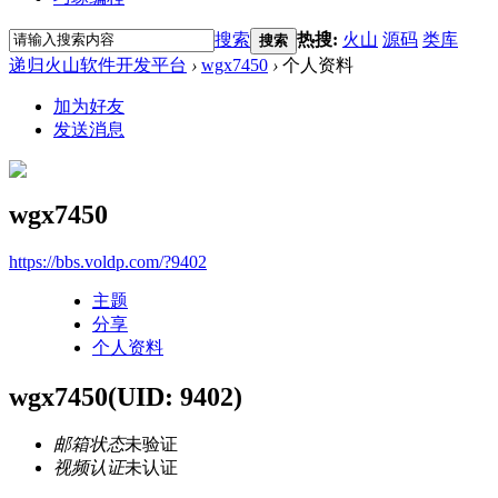
搜索
热搜:
火山
源码
类库
搜索
递归火山软件开发平台
›
wgx7450
›
个人资料
加为好友
发送消息
wgx7450
https://bbs.voldp.com/?9402
主题
分享
个人资料
wgx7450
(UID: 9402)
邮箱状态
未验证
视频认证
未认证