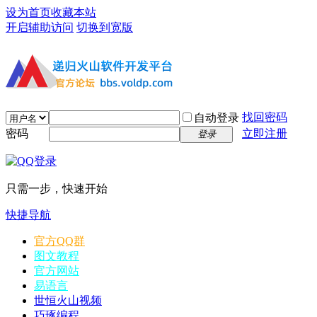
设为首页
收藏本站
开启辅助访问
切换到宽版
找回密码
自动登录
密码
立即注册
登录
只需一步，快速开始
快捷导航
官方QQ群
图文教程
官方网站
易语言
世恒火山视频
巧琢编程