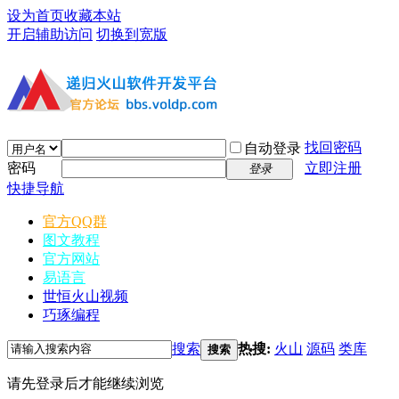
设为首页
收藏本站
开启辅助访问
切换到宽版
找回密码
自动登录
密码
立即注册
登录
快捷导航
官方QQ群
图文教程
官方网站
易语言
世恒火山视频
巧琢编程
搜索
热搜:
火山
源码
类库
搜索
请先登录后才能继续浏览