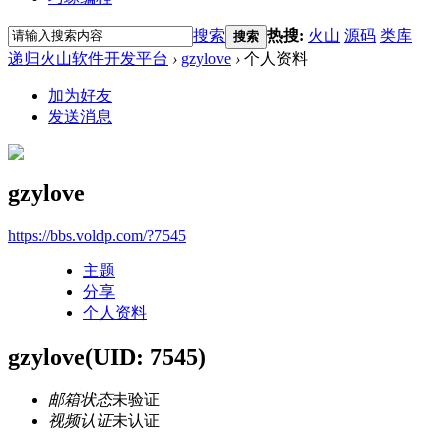
搜索
热搜:
火山
源码
类库
搜索
递归火山软件开发平台
›
gzylove
›
个人资料
加为好友
发送消息
gzylove
https://bbs.voldp.com/?7545
主题
分享
个人资料
gzylove
(UID: 7545)
邮箱状态
未验证
视频认证
未认证