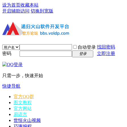
设为首页
收藏本站
开启辅助访问
切换到宽版
找回密码
自动登录
密码
立即注册
登录
只需一步，快速开始
快捷导航
官方QQ群
图文教程
官方网站
易语言
世恒火山视频
巧琢编程