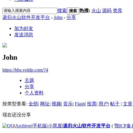
搜索
热搜:
火山
源码
类库
搜索
递归火山软件开发平台
›
John
›
分享
加为好友
发送消息
John
https://bbs.voldp.com/?4
主题
分享
个人资料
按类型查看:
全部
|
网址
|
视频
|
音乐
|
Flash
|
投票
|
用户
|
帖子
|
文章
现在还没分享
|
Archiver
|
手机版
|
小黑屋
|
递归火山软件开发平台
(
鄂ICP备1