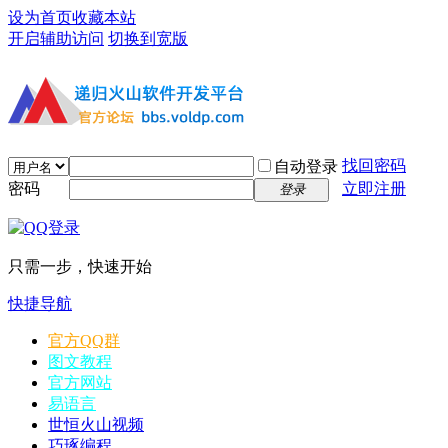
设为首页
收藏本站
开启辅助访问
切换到宽版
找回密码
自动登录
密码
立即注册
登录
只需一步，快速开始
快捷导航
官方QQ群
图文教程
官方网站
易语言
世恒火山视频
巧琢编程