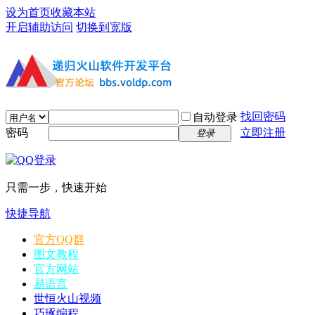
设为首页
收藏本站
开启辅助访问
切换到宽版
找回密码
自动登录
密码
立即注册
登录
只需一步，快速开始
快捷导航
官方QQ群
图文教程
官方网站
易语言
世恒火山视频
巧琢编程