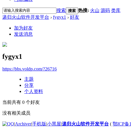
搜索
热搜:
火山
源码
类库
搜索
递归火山软件开发平台
›
fygyx1
›
好友
加为好友
发送消息
fygyx1
https://bbs.voldp.com/?26716
主题
分享
个人资料
当前共有
0
个好友
没有相关成员
|
Archiver
|
手机版
|
小黑屋
|
递归火山软件开发平台
(
鄂ICP备1