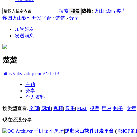
搜索
热搜:
火山
源码
类库
搜索
递归火山软件开发平台
›
楚楚
›
分享
加为好友
发送消息
楚楚
https://bbs.voldp.com/?21213
主题
分享
个人资料
按类型查看:
全部
|
网址
|
视频
|
音乐
|
Flash
|
投票
|
用户
|
帖子
|
文章
现在还没分享
|
Archiver
|
手机版
|
小黑屋
|
递归火山软件开发平台
(
鄂ICP备1