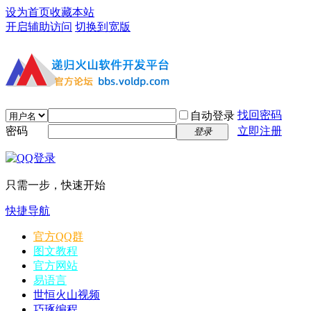
设为首页
收藏本站
开启辅助访问
切换到宽版
找回密码
自动登录
密码
立即注册
登录
只需一步，快速开始
快捷导航
官方QQ群
图文教程
官方网站
易语言
世恒火山视频
巧琢编程