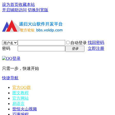
设为首页
收藏本站
开启辅助访问
切换到宽版
找回密码
自动登录
密码
立即注册
登录
只需一步，快速开始
快捷导航
官方QQ群
图文教程
官方网站
易语言
世恒火山视频
巧琢编程