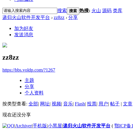
搜索
热搜:
火山
源码
类库
搜索
递归火山软件开发平台
›
zz8zz
›
分享
加为好友
发送消息
zz8zz
https://bbs.voldp.com/?1267
主题
分享
个人资料
按类型查看:
全部
|
网址
|
视频
|
音乐
|
Flash
|
投票
|
用户
|
帖子
|
文章
现在还没分享
|
Archiver
|
手机版
|
小黑屋
|
递归火山软件开发平台
(
鄂ICP备1