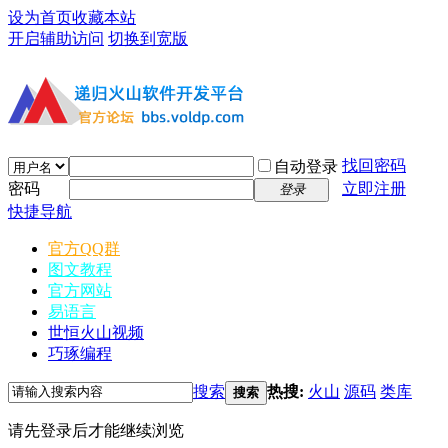
设为首页
收藏本站
开启辅助访问
切换到宽版
找回密码
自动登录
密码
立即注册
登录
快捷导航
官方QQ群
图文教程
官方网站
易语言
世恒火山视频
巧琢编程
搜索
热搜:
火山
源码
类库
搜索
请先登录后才能继续浏览