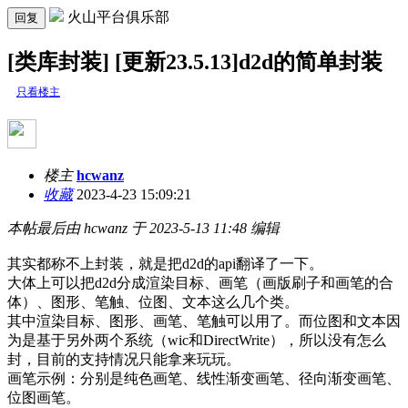
火山平台俱乐部
回复
[类库封装] [更新23.5.13]d2d的简单封装
只看楼主
楼主
hcwanz
收藏
2023-4-23 15:09:21
本帖最后由 hcwanz 于 2023-5-13 11:48 编辑
其实都称不上封装，就是把d2d的api翻译了一下。
大体上可以把d2d分成渲染目标、画笔（画版刷子和画笔的合
体）、图形、笔触、位图、文本这么几个类。
其中渲染目标、图形、画笔、笔触可以用了。而位图和文本因
为是基于另外两个系统（wic和DirectWrite），所以没有怎么
封，目前的支持情况只能拿来玩玩。
画笔示例：分别是纯色画笔、线性渐变画笔、径向渐变画笔、
位图画笔。